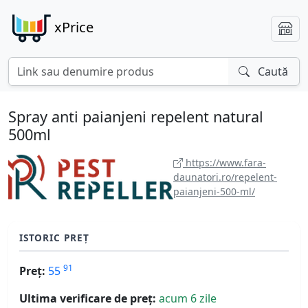
xPrice
Caută
Spray anti paianjeni repelent natural
500ml
https://www.fara-
daunatori.ro/repelent-
paianjeni-500-ml/
ISTORIC PREȚ
91
Preț:
55
Ultima verificare de preț:
acum 6 zile