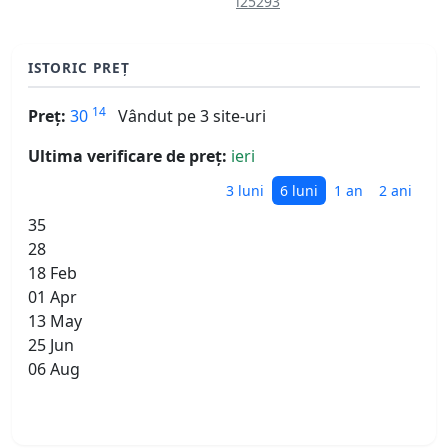
i25293
ISTORIC PREȚ
14
Preț:
30
Vândut pe 3 site-uri
Ultima verificare de preț:
ieri
3 luni
6 luni
1 an
2 ani
35
28
18 Feb
01 Apr
13 May
25 Jun
06 Aug