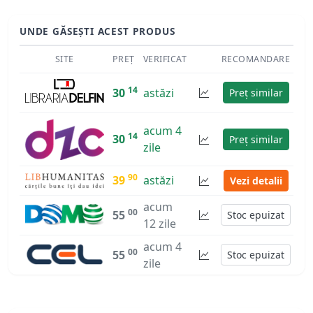
UNDE GĂSEȘTI ACEST PRODUS
SITE
PREȚ
VERIFICAT
RECOMANDARE
14
30
astăzi
Preț similar
acum 4
14
30
Preț similar
zile
90
39
astăzi
Vezi detalii
acum
00
55
Stoc epuizat
12 zile
acum 4
00
55
Stoc epuizat
zile