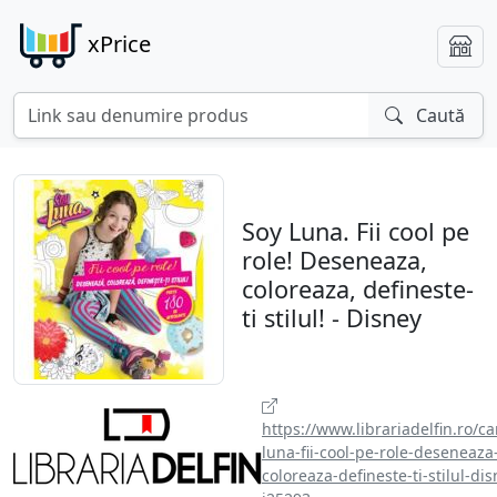
xPrice
Caută
Soy Luna. Fii cool pe
role! Deseneaza,
coloreaza, defineste-
ti stilul! - Disney
https://www.librariadelfin.ro/ca
luna-fii-cool-pe-role-deseneaza
coloreaza-defineste-ti-stilul-dis