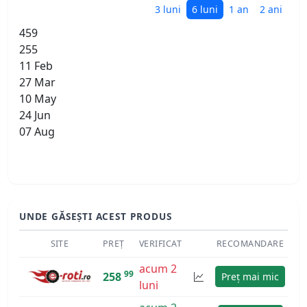
3 luni
6 luni
1 an
2 ani
459
255
11 Feb
27 Mar
10 May
24 Jun
07 Aug
UNDE GĂSEȘTI ACEST PRODUS
SITE
PREȚ
VERIFICAT
RECOMANDARE
acum 2
99
258
Preț mai mic
luni