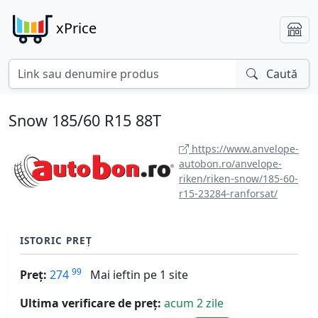
xPrice
Caută
Snow 185/60 R15 88T
https://www.anvelope-
autobon.ro/anvelope-
riken/riken-snow/185-60-
r15-23284-ranforsat/
ISTORIC PREȚ
99
Preț:
274
Mai ieftin pe 1 site
Ultima verificare de preț:
acum 2 zile