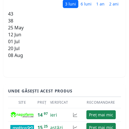
3 luni
6 luni
1 an
2 ani
43
38
25 May
12 Jun
01 Jul
20 Jul
08 Aug
UNDE GĂSEȘTI ACEST PRODUS
SITE
PREȚ
VERIFICAT
RECOMANDARE
97
14
ieri
Preț mai mic
25
15
astăzi
Preț mai mic