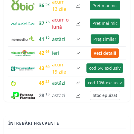
acum
52
36
Preț mai mic
13 zile
acum o
73
37
Preț mai mic
lună
12
41
astăzi
Preț similar
95
42
ieri
Vezi detalii
acum
50
43
cod 5% exclusiv
19 zile
21
45
astăzi
cod 10% exclusiv
13
28
astăzi
Stoc epuizat
ÎNTREBĂRI FRECVENTE