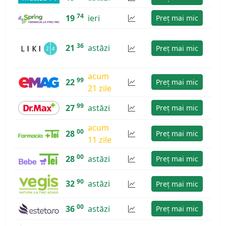
74
19
ieri
Preț mai mic
36
21
astăzi
Preț mai mic
acum
99
22
Preț mai mic
21 zile
99
27
astăzi
Preț mai mic
acum
00
28
Preț mai mic
11 zile
00
28
astăzi
Preț mai mic
90
32
astăzi
Preț mai mic
00
36
astăzi
Preț mai mic