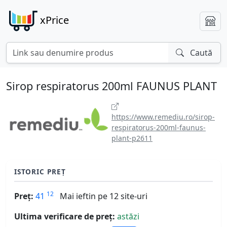
xPrice
Caută
Sirop respiratorus 200ml FAUNUS PLANT
https://www.remediu.ro/sirop-
respiratorus-200ml-faunus-
plant-p2611
ISTORIC PREȚ
12
Preț:
41
Mai ieftin pe 12 site-uri
Ultima verificare de preț:
astăzi