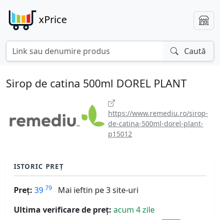
xPrice
Caută
Sirop de catina 500ml DOREL PLANT
https://www.remediu.ro/sirop-
de-catina-500ml-dorel-plant-
p15012
ISTORIC PREȚ
79
Preț:
39
Mai ieftin pe 3 site-uri
Ultima verificare de preț:
acum 4 zile