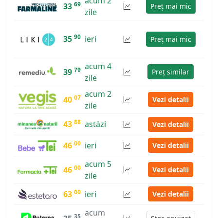
acum 2
69
33
Preț mai mic
zile
90
35
ieri
Preț mai mic
acum 4
79
39
Preț similar
zile
acum 2
07
40
Vezi detalii
zile
88
43
astăzi
Vezi detalii
00
46
ieri
Vezi detalii
acum 5
00
46
Vezi detalii
zile
00
63
ieri
Vezi detalii
acum
35