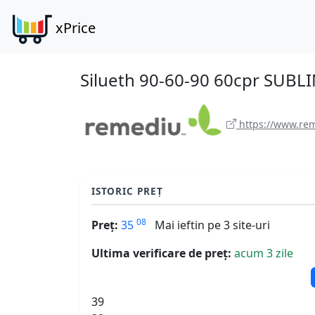
xPrice
Silueth 90-60-90 60cpr SUBL
https://www.rem
ISTORIC PREȚ
08
Preț:
35
Mai ieftin pe 3 site-uri
Ultima verificare de preț:
acum 3 zile
39