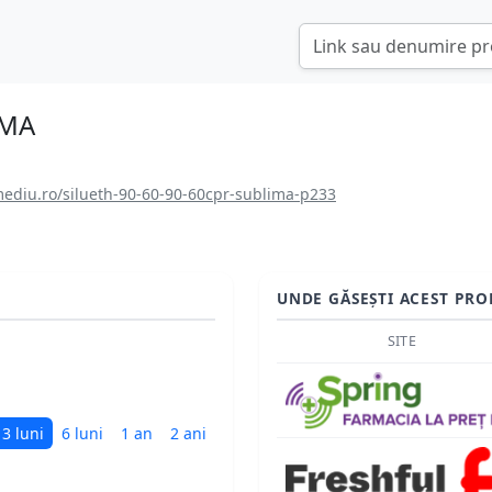
IMA
ediu.ro/silueth-90-60-90-60cpr-sublima-p233
UNDE GĂSEȘTI ACEST PRO
SITE
3 luni
6 luni
1 an
2 ani