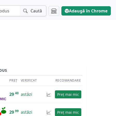
Caută
Adaugă în Chrome
DUS
PREȚ
VERIFICAT
RECOMANDARE
40
29
astăzi
Preț mai mic
99
29
astăzi
Preț mai mic