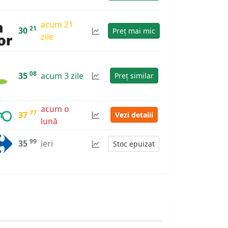
acum 21
21
30
Preț mai mic
zile
08
35
acum 3 zile
Preț similar
acum o
77
37
Vezi detalii
lună
99
35
ieri
Stoc epuizat