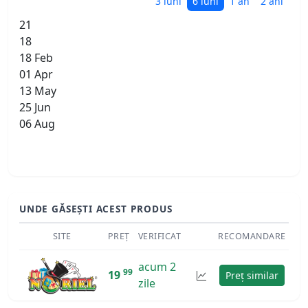
3 luni
6 luni
1 an
2 ani
21
18
18 Feb
01 Apr
13 May
25 Jun
06 Aug
UNDE GĂSEȘTI ACEST PRODUS
SITE
PREȚ
VERIFICAT
RECOMANDARE
acum 2
99
19
Preț similar
zile