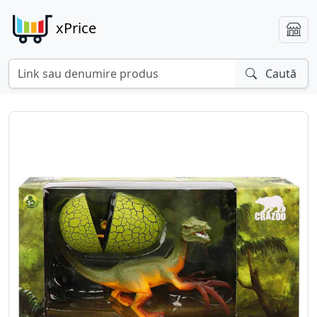
xPrice
Caută