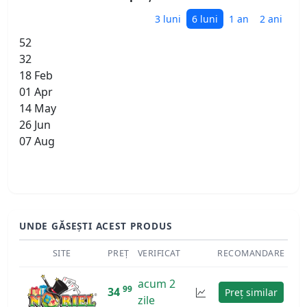
3 luni
6 luni
1 an
2 ani
52
32
18 Feb
01 Apr
14 May
26 Jun
07 Aug
UNDE GĂSEȘTI ACEST PRODUS
SITE
PREȚ
VERIFICAT
RECOMANDARE
acum 2
99
34
Preț similar
zile