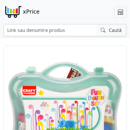
xPrice
Caută