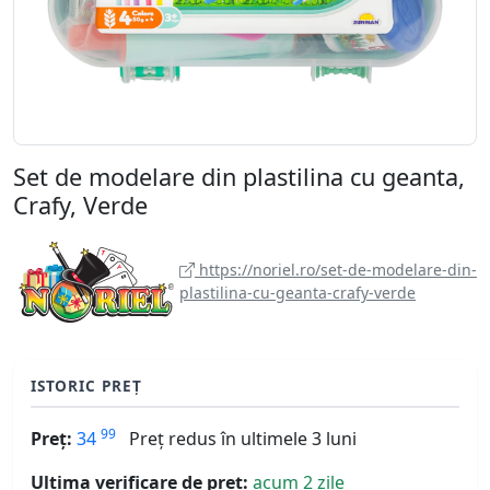
Set de modelare din plastilina cu geanta,
Crafy, Verde
https://noriel.ro/set-de-modelare-din-
plastilina-cu-geanta-crafy-verde
ISTORIC PREȚ
99
Preț:
34
Preț redus în ultimele 3 luni
Ultima verificare de preț:
acum 2 zile