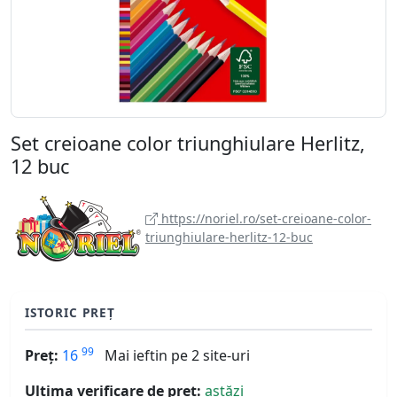
Set creioane color triunghiulare Herlitz,
12 buc
https://noriel.ro/set-creioane-color-
triunghiulare-herlitz-12-buc
ISTORIC PREȚ
99
Preț:
16
Mai ieftin pe 2 site-uri
Ultima verificare de preț:
astăzi