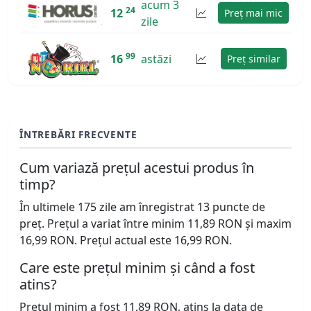
acum 3
24
12
Preț mai mic
zile
99
16
astăzi
Preț similar
ÎNTREBĂRI FRECVENTE
Cum variază prețul acestui produs în
timp?
În ultimele 175 zile am înregistrat 13 puncte de
preț. Prețul a variat între minim 11,89 RON și maxim
16,99 RON. Prețul actual este 16,99 RON.
Care este prețul minim și când a fost
atins?
Prețul minim a fost 11,89 RON, atins la data de