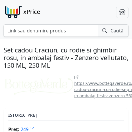
xPrice
Caută
Set cadou Craciun, cu rodie si ghimbir
rosu, in ambalaj festiv - Zenzero vellutato,
150 ML, 250 ML
https://www.bottegaverde.ro
cadou-craciun-cu-rodie-si-gh
in-ambalaj-festiv-zenzero-56
ISTORIC PREȚ
12
Preț:
249