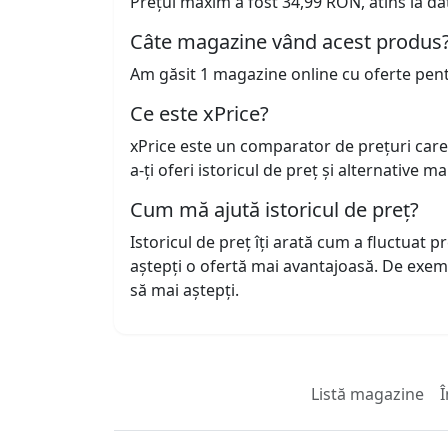
Prețul maxim a fost 34,99 RON, atins la da
Câte magazine vând acest produs
Am găsit 1 magazine online cu oferte pen
Ce este xPrice?
xPrice este un comparator de prețuri care
a-ți oferi istoricul de preț și alternative m
Cum mă ajută istoricul de preț?
Istoricul de preț îți arată cum a fluctuat 
aștepți o ofertă mai avantajoasă. De exem
să mai aștepți.
Listă magazine
Î