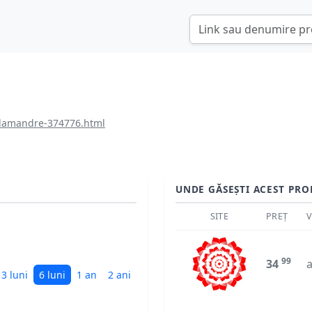
alamandre-374776.html
UNDE GĂSEȘTI ACEST PRO
SITE
PREȚ
V
99
34
a
3 luni
6 luni
1 an
2 ani