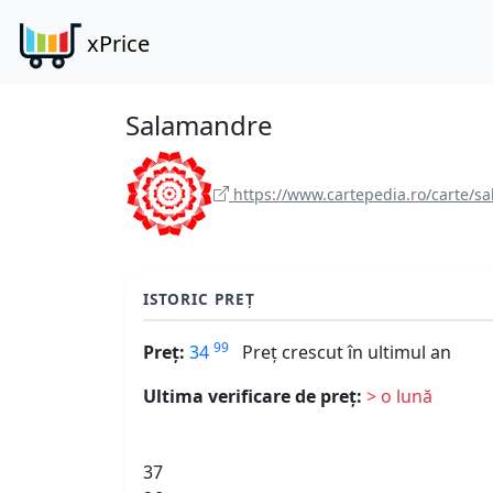
xPrice
Salamandre
https://www.cartepedia.ro/carte/s
ISTORIC PREȚ
99
Preț:
34
Preț crescut în ultimul an
Ultima verificare de preț:
> o lună
37