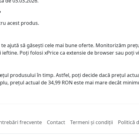
ta de 03.03.2026.
?
tru acest produs.
 te ajută să găsești cele mai bune oferte. Monitorizăm preț
ai ieftine. Poți folosi xPrice ca extensie de browser sau poți vi
prețul produsului în timp. Astfel, poți decide dacă prețul ac
plu, prețul actual de 34,99 RON este mai mare decât minimu
ntrebări frecvente
Contact
Termeni și condiții
Politică 