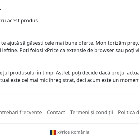
?
tru acest produs.
 te ajută să găsești cele mai bune oferte. Monitorizăm preț
ai ieftine. Poți folosi xPrice ca extensie de browser sau poți vi
prețul produsului în timp. Astfel, poți decide dacă prețul ac
actual este cel mai mic înregistrat, deci acum este un mome
ntrebări frecvente
Contact
Termeni și condiții
Politică 
xPrice România