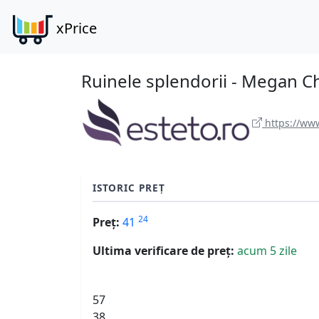
xPrice
Ruinele splendorii - Megan Ch
https://www
ISTORIC PREȚ
24
Preț:
41
Ultima verificare de preț:
acum 5 zile
57
38