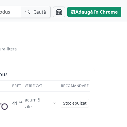
Caută
Adaugă în Chrome
ra-litera
DUS
PREȚ
VERIFICAT
RECOMANDARE
acum 5
24
41
Stoc epuizat
zile