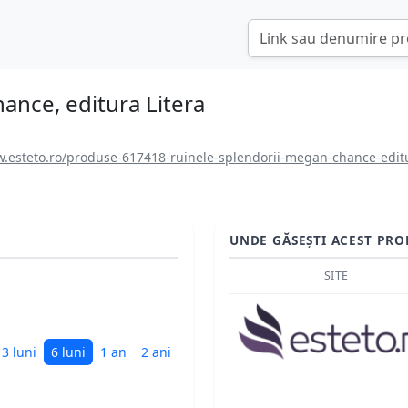
ance, editura Litera
.esteto.ro/produse-617418-ruinele-splendorii-megan-chance-editu
UNDE GĂSEȘTI ACEST PRO
SITE
3 luni
6 luni
1 an
2 ani