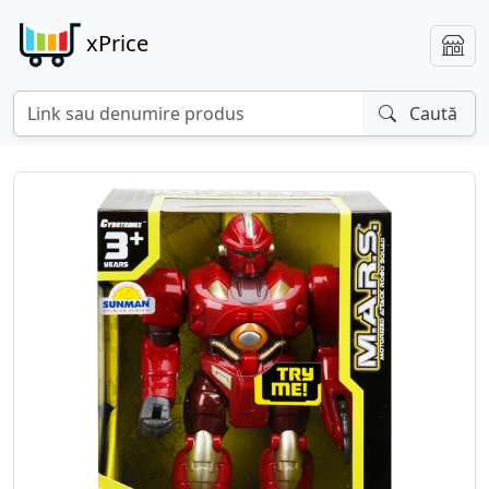
xPrice
Caută