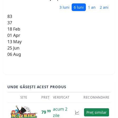
3 luni
6 luni
1 an
2 ani
83
37
18 Feb
01 Apr
13 May
25 Jun
06 Aug
UNDE GĂSEȘTI ACEST PRODUS
SITE
PREȚ
VERIFICAT
RECOMANDARE
acum 2
99
79
Preț similar
zile