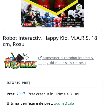
Robot interactiv, Happy Kid, M.A.R.S. 18
cm, Rosu
https://noriel.ro/robot-interactiv-
happy-kid-m-a-r-s-18-cm-rosu
ISTORIC PREȚ
99
Preț:
79
Preț crescut în ultimele 3 luni
Ultima verificare de preț:
acum 2 zile