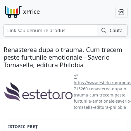
xPrice
Caută
Renasterea dupa o trauma. Cum trecem
peste furtunile emotionale - Saverio
Tomasella, editura Philobia
https://www.esteto.ro/produs
715260-renasterea-dupa-o-
trauma-cum-trecem-peste-
furtunile-emotionale-saverio
tomasella-editura-philobia
ISTORIC PREȚ