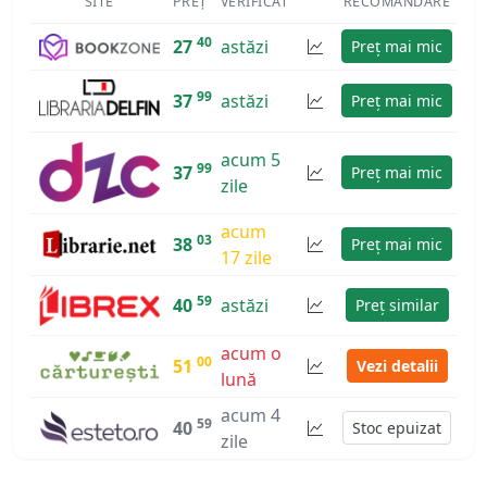
SITE
PREȚ
VERIFICAT
RECOMANDARE
40
27
astăzi
Preț mai mic
99
37
astăzi
Preț mai mic
acum 5
99
37
Preț mai mic
zile
acum
03
38
Preț mai mic
17 zile
59
40
astăzi
Preț similar
acum o
00
51
Vezi detalii
lună
acum 4
59
40
Stoc epuizat
zile