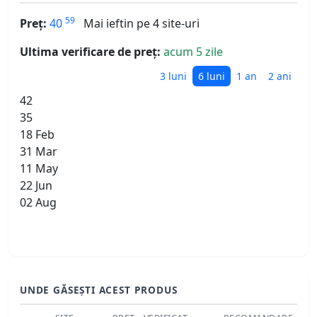
59
Preț:
40
Mai ieftin pe 4 site-uri
Ultima verificare de preț:
acum 5 zile
3 luni
6 luni
1 an
2 ani
42
35
18 Feb
31 Mar
11 May
22 Jun
02 Aug
UNDE GĂSEȘTI ACEST PRODUS