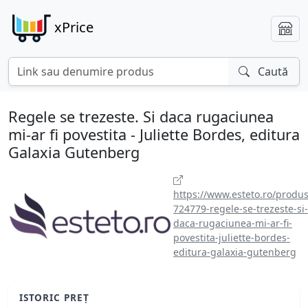
xPrice
Caută
Regele se trezeste. Si daca rugaciunea
mi-ar fi povestita - Juliette Bordes, editura
Galaxia Gutenberg
https://www.esteto.ro/produs
724779-regele-se-trezeste-si-
daca-rugaciunea-mi-ar-fi-
povestita-juliette-bordes-
editura-galaxia-gutenberg
ISTORIC PREȚ