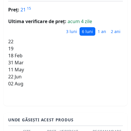
15
Preț:
21
Ultima verificare de preț:
acum 4 zile
3 luni
6 luni
1 an
2 ani
22
19
18 Feb
31 Mar
11 May
22 Jun
02 Aug
UNDE GĂSEȘTI ACEST PRODUS