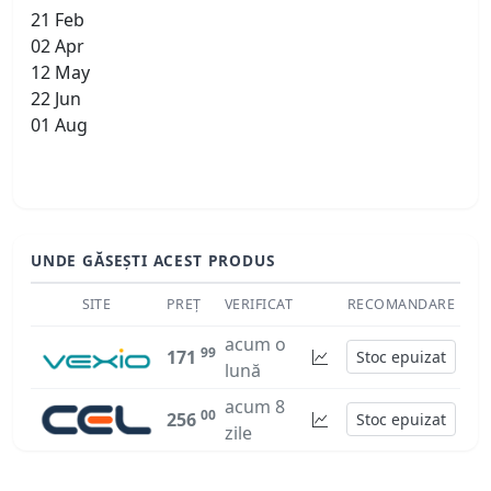
21 Feb
02 Apr
12 May
22 Jun
01 Aug
UNDE GĂSEȘTI ACEST PRODUS
SITE
PREȚ
VERIFICAT
RECOMANDARE
acum o
99
171
Stoc epuizat
lună
acum 8
00
256
Stoc epuizat
zile