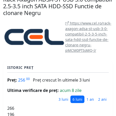
2.5-3.5 inch SATA HDD-SSD Functie de
clonare Negru
https://www.cel.ro/rack-
axagon-adsa-st-usb-3-0-
compatibil-2-5-3-5-inch-
sata-hdd-ssd-functie-de-
clonare-negru-
pMCM0PTIoMQ-l/
ISTORIC PREȚ
00
Preț:
256
Preț crescut în ultimele 3 luni
Ultima verificare de preț:
acum 8 zile
3 luni
6 luni
1 an
2 ani
266
196