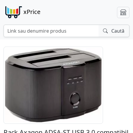
xPrice
Caută
Rack Axagon ADSA-ST USB 3.0 compatibil