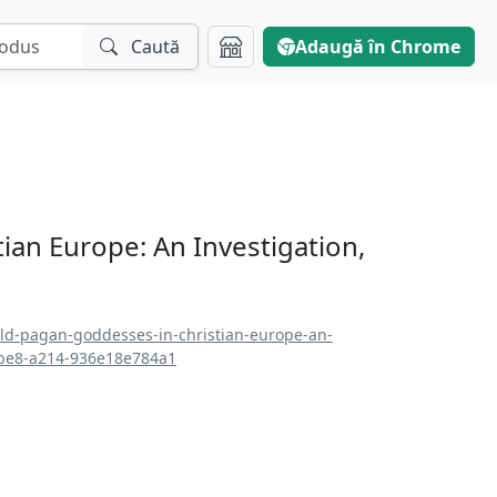
Caută
Adaugă în Chrome
ian Europe: An Investigation,
ild-pagan-goddesses-in-christian-europe-an-
5be8-a214-936e18e784a1