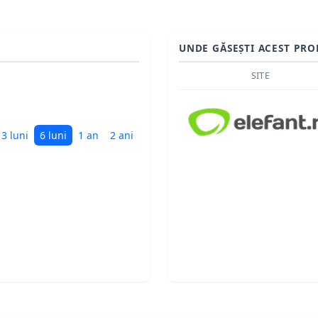
UNDE GĂSEȘTI ACEST PRO
SITE
3 luni
6 luni
1 an
2 ani