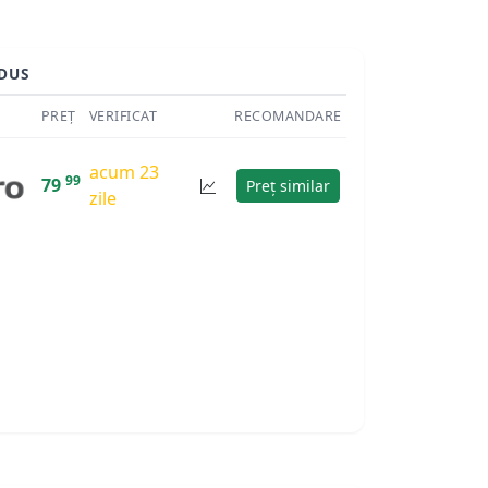
DUS
PREȚ
VERIFICAT
RECOMANDARE
acum 23
99
79
Preț similar
zile