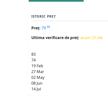
ISTORIC PREȚ
99
Preț:
79
Ultima verificare de preț:
acum 23 zile
83
74
19 Feb
27 Mar
02 May
08 Jun
14 Jul