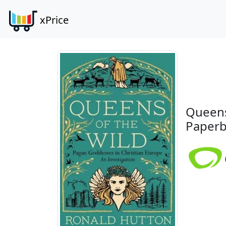
xPrice
Queens
Paperb