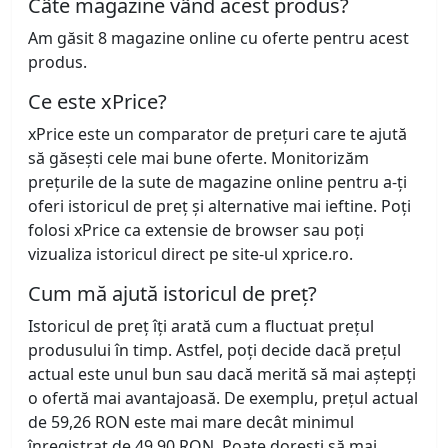
Câte magazine vând acest produs?
Am găsit 8 magazine online cu oferte pentru acest
produs.
Ce este xPrice?
xPrice este un comparator de prețuri care te ajută
să găsești cele mai bune oferte. Monitorizăm
prețurile de la sute de magazine online pentru a-ți
oferi istoricul de preț și alternative mai ieftine. Poți
folosi xPrice ca extensie de browser sau poți
vizualiza istoricul direct pe site-ul xprice.ro.
Cum mă ajută istoricul de preț?
Istoricul de preț îți arată cum a fluctuat prețul
produsului în timp. Astfel, poți decide dacă prețul
actual este unul bun sau dacă merită să mai aștepți
o ofertă mai avantajoasă. De exemplu, prețul actual
de 59,26 RON este mai mare decât minimul
înregistrat de 49,90 RON. Poate dorești să mai