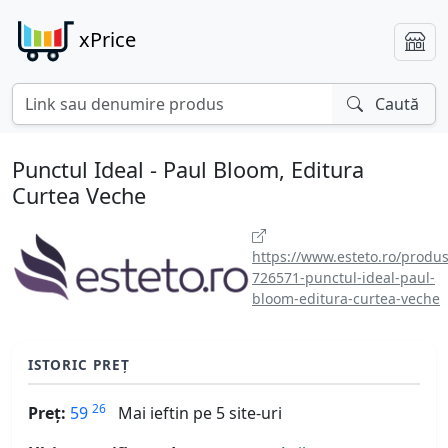
xPrice
Caută
Punctul Ideal - Paul Bloom, Editura
Curtea Veche
https://www.esteto.ro/produs
726571-punctul-ideal-paul-
bloom-editura-curtea-veche
ISTORIC PREȚ
26
Preț:
59
Mai ieftin pe 5 site-uri