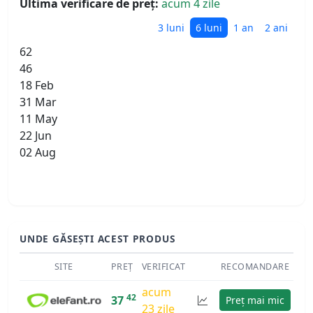
Ultima verificare de preț:
acum 4 zile
3 luni
6 luni
1 an
2 ani
62
46
18 Feb
31 Mar
11 May
22 Jun
02 Aug
UNDE GĂSEȘTI ACEST PRODUS
SITE
PREȚ
VERIFICAT
RECOMANDARE
acum
42
37
Preț mai mic
23 zile