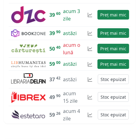
acum 3
60
39
Preț mai mic
zile
90
39
astăzi
Preț mai mic
acum o
40
50
Preț mai mic
lună
00
59
astăzi
Preț mai mic
42
37
astăzi
Stoc epuizat
acum
90
49
Stoc epuizat
15 zile
acum 4
26
59
Stoc epuizat
zile