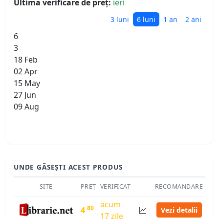
Ultima verificare de preț:
ieri
3 luni
6 luni
1 an
2 ani
6
3
18 Feb
02 Apr
15 May
27 Jun
09 Aug
UNDE GĂSEȘTI ACEST PRODUS
SITE
PREȚ
VERIFICAT
RECOMANDARE
acum
80
4
Vezi detalii
17 zile