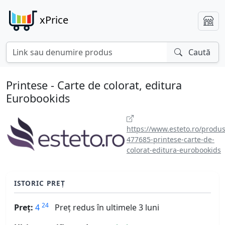
xPrice
Caută
Printese - Carte de colorat, editura
Eurobookids
https://www.esteto.ro/produs
477685-printese-carte-de-
colorat-editura-eurobookids
ISTORIC PREȚ
24
Preț:
4
Preț redus în ultimele 3 luni