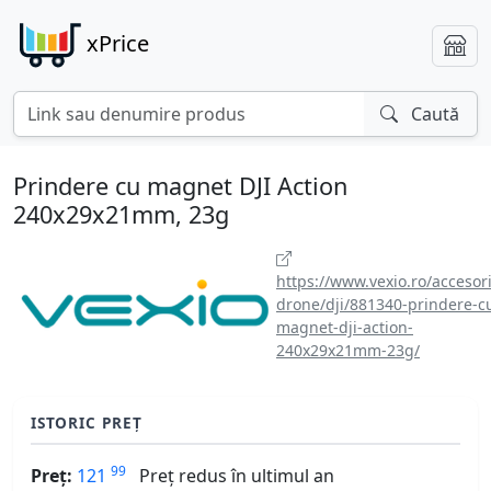
xPrice
Caută
Prindere cu magnet DJI Action
240x29x21mm, 23g
https://www.vexio.ro/accesori
drone/dji/881340-prindere-c
magnet-dji-action-
240x29x21mm-23g/
ISTORIC PREȚ
99
Preț:
121
Preț redus în ultimul an