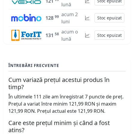
121
Stoc epuizat
lună
acum 2
99
128
Stoc epuizat
luni
acum o
58
131
Stoc epuizat
lună
ÎNTREBĂRI FRECVENTE
Cum variază prețul acestui produs în
timp?
În ultimele 111 zile am înregistrat 7 puncte de preț.
Prețul a variat între minim 121,99 RON și maxim
121,99 RON. Prețul actual este 121,99 RON.
Care este prețul minim și când a fost
atins?