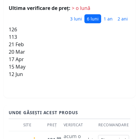
Ultima verificare de preț:
> o lună
3 luni
6 luni
1 an
2 ani
126
113
21 Feb
20 Mar
17 Apr
15 May
12 Jun
UNDE GĂSEȘTI ACEST PRODUS
SITE
PREȚ
VERIFICAT
RECOMANDARE
acum o
99