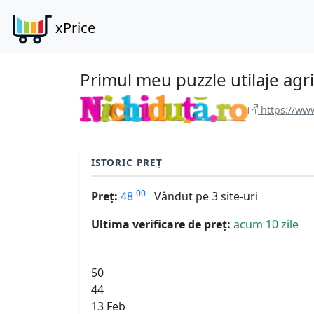
xPrice
Primul meu puzzle utilaje agr
https://www
ISTORIC PREȚ
00
Preț:
48
Vândut pe 3 site-uri
Ultima verificare de preț:
acum 10 zile
50
44
13 Feb