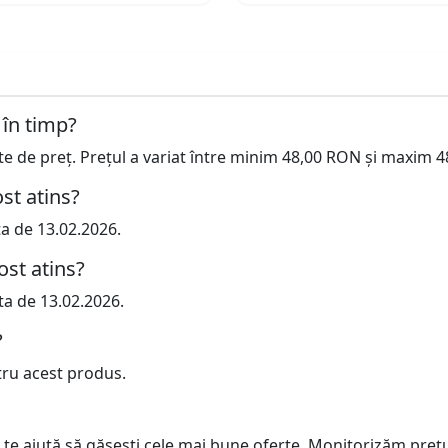
 în timp?
cte de preț. Prețul a variat între minim 48,00 RON și maxim 
st atins?
ta de 13.02.2026.
ost atins?
ta de 13.02.2026.
?
tru acest produs.
 te ajută să găsești cele mai bune oferte. Monitorizăm preț