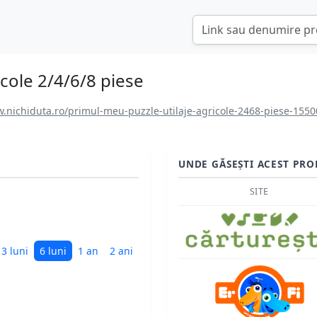
icole 2/4/6/8 piese
.nichiduta.ro/primul-meu-puzzle-utilaje-agricole-2468-piese-1550
UNDE GĂSEȘTI ACEST PRO
SITE
3 luni
6 luni
1 an
2 ani