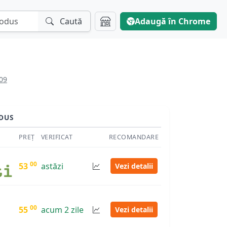
Caută
Adaugă în Chrome
09
DUS
PREȚ
VERIFICAT
RECOMANDARE
00
53
astăzi
Vezi detalii
00
55
acum 2 zile
Vezi detalii