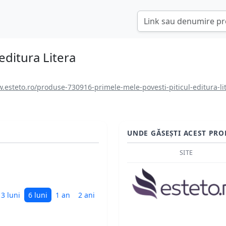
editura Litera
.esteto.ro/produse-730916-primele-mele-povesti-piticul-editura-li
UNDE GĂSEȘTI ACEST PRO
SITE
3 luni
6 luni
1 an
2 ani