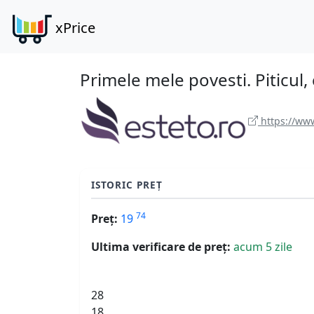
xPrice
Primele mele povesti. Piticul, 
https://www
ISTORIC PREȚ
74
Preț:
19
Ultima verificare de preț:
acum 5 zile
28
18