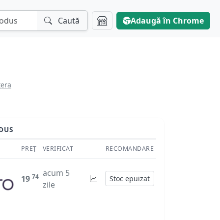
Caută
Adaugă în Chrome
tera
DUS
PREȚ
VERIFICAT
RECOMANDARE
acum 5
74
19
Stoc epuizat
zile