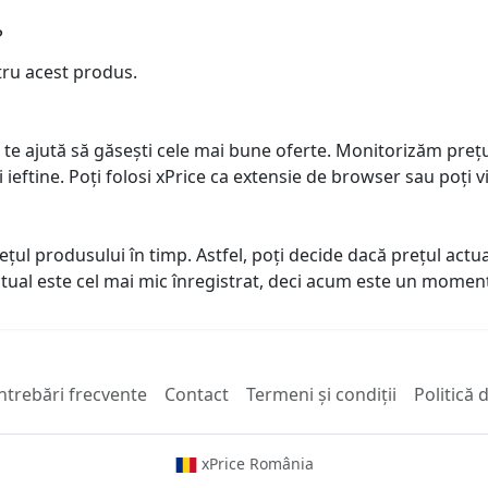
?
tru acest produs.
 te ajută să găsești cele mai bune oferte. Monitorizăm preț
ai ieftine. Poți folosi xPrice ca extensie de browser sau poți vi
prețul produsului în timp. Astfel, poți decide dacă prețul ac
actual este cel mai mic înregistrat, deci acum este un mome
ntrebări frecvente
Contact
Termeni și condiții
Politică 
xPrice România