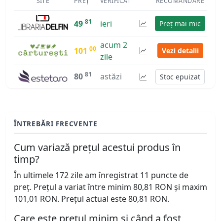
SITE
PREȚ
VERIFICAT
RECOMANDARE
81
49
ieri
Preț mai mic
acum 2
00
101
Vezi detalii
zile
81
80
astăzi
Stoc epuizat
ÎNTREBĂRI FRECVENTE
Cum variază prețul acestui produs în
timp?
În ultimele 172 zile am înregistrat 11 puncte de
preț. Prețul a variat între minim 80,81 RON și maxim
101,01 RON. Prețul actual este 80,81 RON.
Care este prețul minim și când a fost