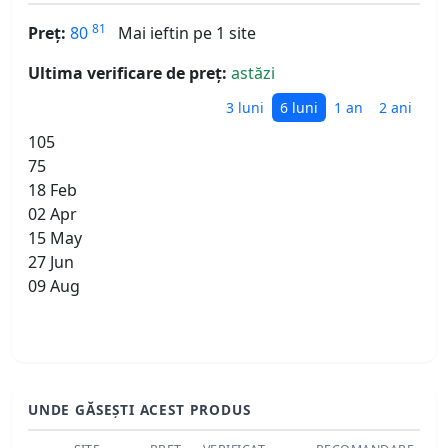
81
Preț:
80
Mai ieftin pe 1 site
Ultima verificare de preț:
astăzi
3 luni
6 luni
1 an
2 ani
105
75
18 Feb
02 Apr
15 May
27 Jun
09 Aug
UNDE GĂSEȘTI ACEST PRODUS