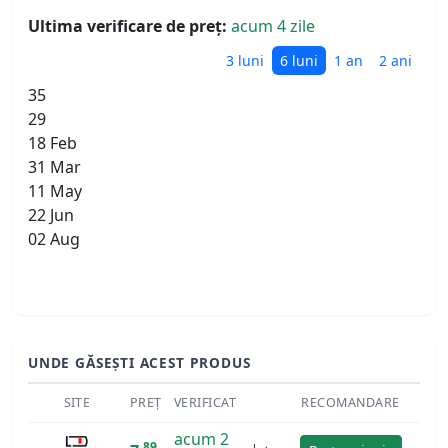
Ultima verificare de preț:
acum 4 zile
3 luni
6 luni
1 an
2 ani
35
29
18 Feb
31 Mar
11 May
22 Jun
02 Aug
UNDE GĂSEȘTI ACEST PRODUS
SITE
PREȚ
VERIFICAT
RECOMANDARE
acum 2
89