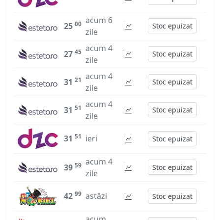
acum 6
00
25
Stoc epuizat
zile
acum 4
45
27
Stoc epuizat
zile
acum 4
21
31
Stoc epuizat
zile
acum 4
51
31
Stoc epuizat
zile
51
31
ieri
Stoc epuizat
acum 4
59
39
Stoc epuizat
zile
99
42
astăzi
Stoc epuizat
acum