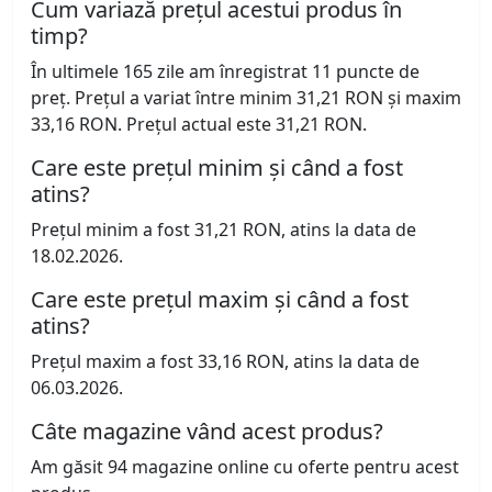
Cum variază prețul acestui produs în
timp?
În ultimele 165 zile am înregistrat 11 puncte de
preț. Prețul a variat între minim 31,21 RON și maxim
33,16 RON. Prețul actual este 31,21 RON.
Care este prețul minim și când a fost
atins?
Prețul minim a fost 31,21 RON, atins la data de
18.02.2026.
Care este prețul maxim și când a fost
atins?
Prețul maxim a fost 33,16 RON, atins la data de
06.03.2026.
Câte magazine vând acest produs?
Am găsit 94 magazine online cu oferte pentru acest