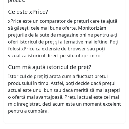
produs.
Ce este xPrice?
xPrice este un comparator de prețuri care te ajută
să găsești cele mai bune oferte. Monitorizăm
prețurile de la sute de magazine online pentru a-ți
oferi istoricul de preț și alternative mai ieftine. Poți
folosi xPrice ca extensie de browser sau poți
vizualiza istoricul direct pe site-ul xprice.ro.
Cum mă ajută istoricul de preț?
Istoricul de preț îți arată cum a fluctuat prețul
produsului în timp. Astfel, poți decide dacă prețul
actual este unul bun sau dacă merită să mai aștepți
o ofertă mai avantajoasă. Prețul actual este cel mai
mic înregistrat, deci acum este un moment excelent
pentru a cumpăra.