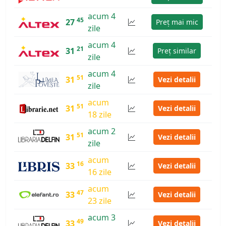
acum 4
45
27
Preț mai mic
zile
acum 4
21
31
Preț similar
zile
acum 4
51
31
Vezi detalii
zile
acum
51
31
Vezi detalii
18 zile
acum 2
51
31
Vezi detalii
zile
acum
16
33
Vezi detalii
16 zile
acum
47
33
Vezi detalii
23 zile
acum 3
49
33
Vezi detalii