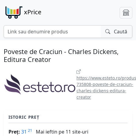
xPrice
Caută
Poveste de Craciun - Charles Dickens,
Editura Creator
https://www.esteto.ro/produs
735808-poveste-de-craciun-
charles-dickens-editura-
creator
ISTORIC PREȚ
21
Preț:
31
Mai ieftin pe 11 site-uri