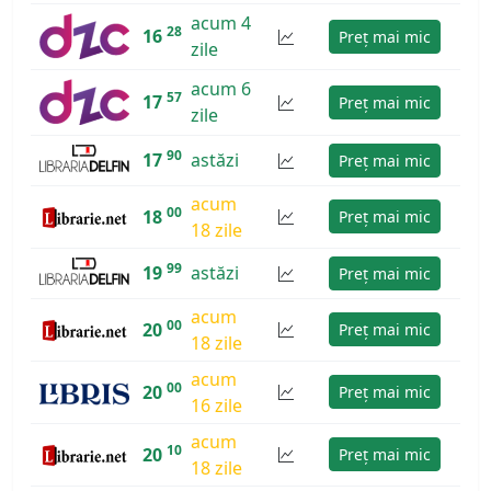
acum 4
28
16
Preț mai mic
zile
acum 6
57
17
Preț mai mic
zile
90
17
astăzi
Preț mai mic
acum
00
18
Preț mai mic
18 zile
99
19
astăzi
Preț mai mic
acum
00
20
Preț mai mic
18 zile
acum
00
20
Preț mai mic
16 zile
acum
10
20
Preț mai mic
18 zile