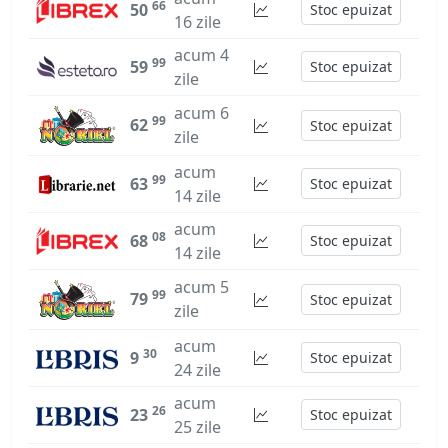
66
50
Stoc epuizat
16 zile
acum 4
99
59
Stoc epuizat
zile
acum 6
99
62
Stoc epuizat
zile
acum
99
63
Stoc epuizat
14 zile
acum
08
68
Stoc epuizat
14 zile
acum 5
99
79
Stoc epuizat
zile
acum
30
9
Stoc epuizat
24 zile
acum
26
23
Stoc epuizat
25 zile