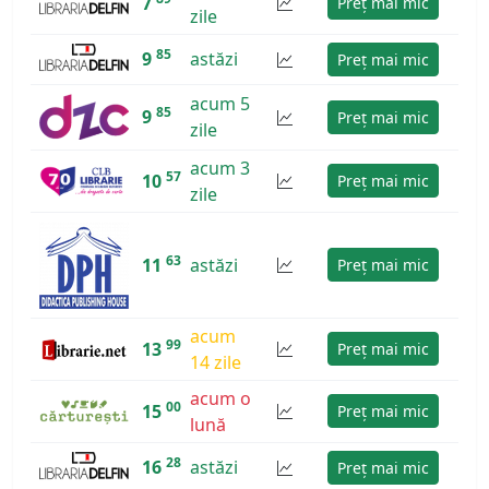
7
Preț mai mic
zile
85
9
astăzi
Preț mai mic
acum 5
85
9
Preț mai mic
zile
acum 3
57
10
Preț mai mic
zile
63
11
astăzi
Preț mai mic
acum
99
13
Preț mai mic
14 zile
acum o
00
15
Preț mai mic
lună
28
16
astăzi
Preț mai mic