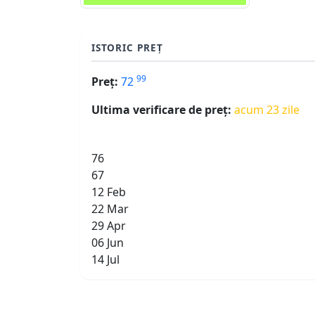
ISTORIC PREȚ
99
Preț:
72
Ultima verificare de preț:
acum 23 zile
76
67
12 Feb
22 Mar
29 Apr
06 Jun
14 Jul