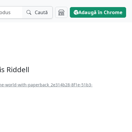
Caută
Adaugă în Chrome
s Riddell
the-world-with-paperback_2e314b28-8f1e-51b3-