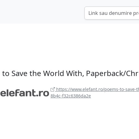
to Save the World With, Paperback/Chri
https://www.elefant.ro/poems-to-save-
8b4c-f32c6386da2e