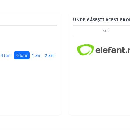
UNDE GĂSEȘTI ACEST PRO
SITE
3 luni
6 luni
1 an
2 ani