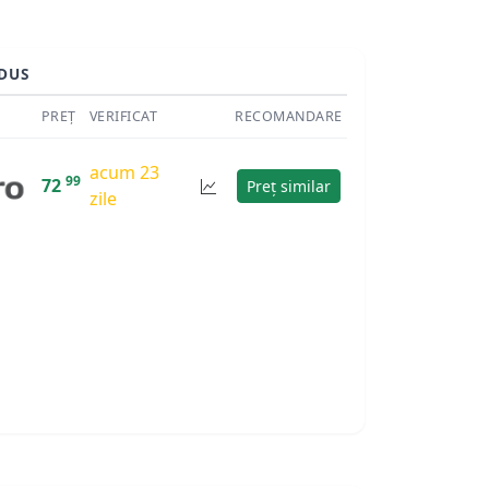
DUS
PREȚ
VERIFICAT
RECOMANDARE
acum 23
99
72
Preț similar
zile