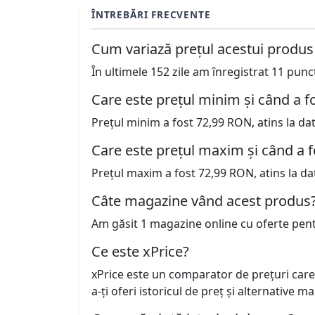
ÎNTREBĂRI FRECVENTE
Cum variază prețul acestui produs
În ultimele 152 zile am înregistrat 11 pun
Care este prețul minim și când a fo
Prețul minim a fost 72,99 RON, atins la da
Care este prețul maxim și când a f
Prețul maxim a fost 72,99 RON, atins la da
Câte magazine vând acest produs
Am găsit 1 magazine online cu oferte pen
Ce este xPrice?
xPrice este un comparator de prețuri care
a-ți oferi istoricul de preț și alternative m