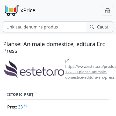
xPrice
Caută
Planse: Animale domestice, editura Erc
Press
https://www.esteto.ro/produs
722830-planse-animale-
domestice-editura-erc-press
ISTORIC PREȚ
84
Preț:
33