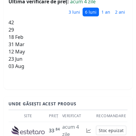
Ultima verificare de preț:
acum 4 zile
3 luni
6 luni
1 an
2 ani
42
29
18 Feb
31 Mar
12 May
23 Jun
03 Aug
UNDE GĂSEȘTI ACEST PRODUS
SITE
PREȚ
VERIFICAT
RECOMANDARE
acum 4
84
33
Stoc epuizat
zile