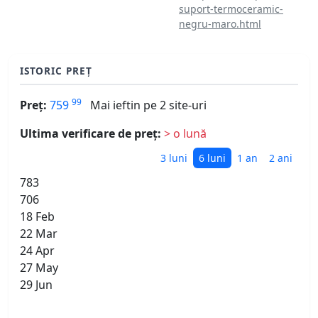
suport-termoceramic-
negru-maro.html
ISTORIC PREȚ
99
Preț:
759
Mai ieftin pe 2 site-uri
Ultima verificare de preț:
> o lună
3 luni
6 luni
1 an
2 ani
783
706
18 Feb
22 Mar
24 Apr
27 May
29 Jun