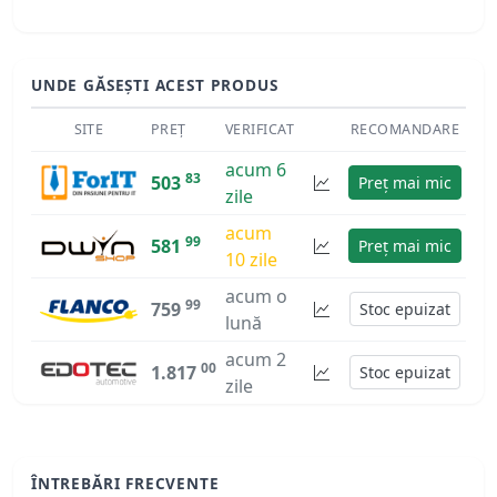
UNDE GĂSEȘTI ACEST PRODUS
SITE
PREȚ
VERIFICAT
RECOMANDARE
acum 6
83
503
Preț mai mic
zile
acum
99
581
Preț mai mic
10 zile
acum o
99
759
Stoc epuizat
lună
acum 2
00
1.817
Stoc epuizat
zile
ÎNTREBĂRI FRECVENTE