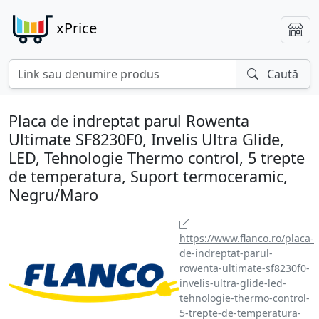
xPrice
Caută
Placa de indreptat parul Rowenta
Ultimate SF8230F0, Invelis Ultra Glide,
LED, Tehnologie Thermo control, 5 trepte
de temperatura, Suport termoceramic,
Negru/Maro
https://www.flanco.ro/placa-
de-indreptat-parul-
rowenta-ultimate-sf8230f0-
invelis-ultra-glide-led-
tehnologie-thermo-control-
5-trepte-de-temperatura-