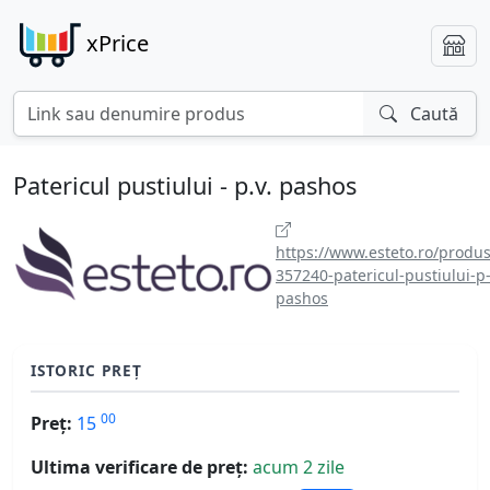
xPrice
Caută
Patericul pustiului - p.v. pashos
https://www.esteto.ro/produs
357240-patericul-pustiului-p-
pashos
ISTORIC PREȚ
00
Preț:
15
Ultima verificare de preț:
acum 2 zile