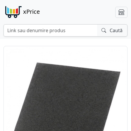
xPrice
Caută