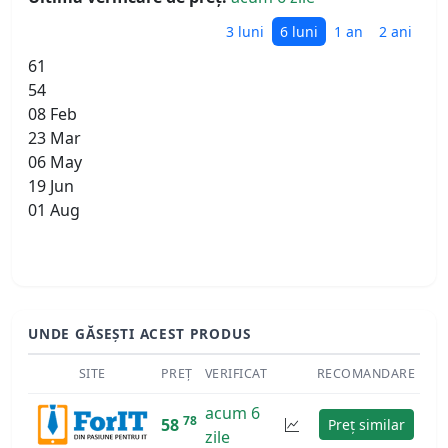
3 luni
6 luni
1 an
2 ani
61
54
08 Feb
23 Mar
06 May
19 Jun
01 Aug
UNDE GĂSEȘTI ACEST PRODUS
SITE
PREȚ
VERIFICAT
RECOMANDARE
acum 6
78
58
Preț similar
zile