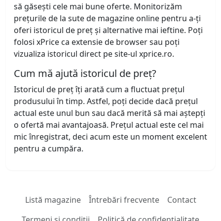
să găsești cele mai bune oferte. Monitorizăm
prețurile de la sute de magazine online pentru a-ți
oferi istoricul de preț și alternative mai ieftine. Poți
folosi xPrice ca extensie de browser sau poți
vizualiza istoricul direct pe site-ul xprice.ro.
Cum mă ajută istoricul de preț?
Istoricul de preț îți arată cum a fluctuat prețul
produsului în timp. Astfel, poți decide dacă prețul
actual este unul bun sau dacă merită să mai aștepți
o ofertă mai avantajoasă. Prețul actual este cel mai
mic înregistrat, deci acum este un moment excelent
pentru a cumpăra.
Listă magazine
Întrebări frecvente
Contact
Termeni și condiții
Politică de confidențialitate