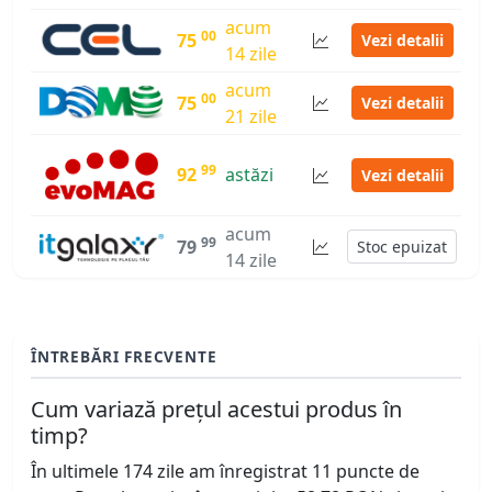
acum
00
75
Vezi detalii
14 zile
acum
00
75
Vezi detalii
21 zile
99
92
astăzi
Vezi detalii
acum
99
79
Stoc epuizat
14 zile
ÎNTREBĂRI FRECVENTE
Cum variază prețul acestui produs în
timp?
În ultimele 174 zile am înregistrat 11 puncte de