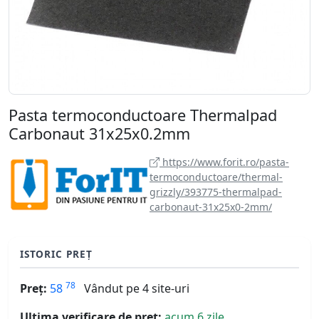
Pasta termoconductoare Thermalpad
Carbonaut 31x25x0.2mm
https://www.forit.ro/pasta-
termoconductoare/thermal-
grizzly/393775-thermalpad-
carbonaut-31x25x0-2mm/
ISTORIC PREȚ
78
Preț:
58
Vândut pe 4 site-uri
Ultima verificare de preț:
acum 6 zile