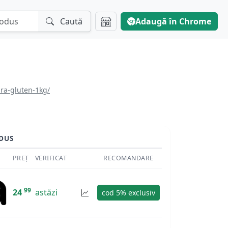
Caută
Adaugă în Chrome
ra-gluten-1kg/
DUS
PREȚ
VERIFICAT
RECOMANDARE
99
24
astăzi
cod 5% exclusiv