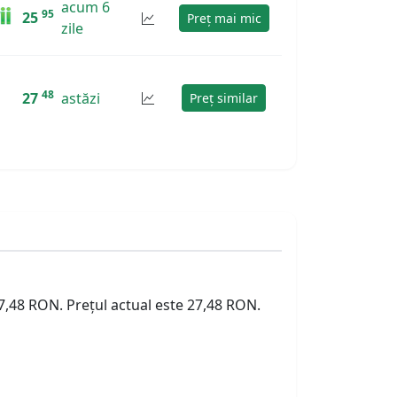
acum 6
95
25
Preț mai mic
zile
48
27
astăzi
Preț similar
27,48 RON. Prețul actual este 27,48 RON.