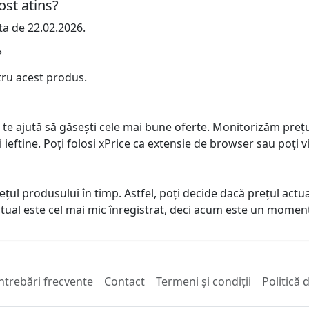
ost atins?
ta de 22.02.2026.
?
tru acest produs.
 te ajută să găsești cele mai bune oferte. Monitorizăm preț
ai ieftine. Poți folosi xPrice ca extensie de browser sau poți vi
prețul produsului în timp. Astfel, poți decide dacă prețul ac
actual este cel mai mic înregistrat, deci acum este un mome
ntrebări frecvente
Contact
Termeni și condiții
Politică 