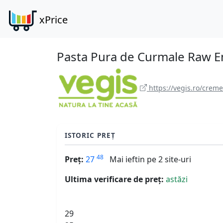
xPrice
Pasta Pura de Curmale Raw E
https://vegis.ro/crem
ISTORIC PREȚ
48
Preț:
27
Mai ieftin pe 2 site-uri
Ultima verificare de preț:
astăzi
29