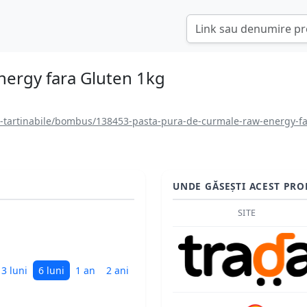
nergy fara Gluten 1kg
e-tartinabile/bombus/138453-pasta-pura-de-curmale-raw-energy-fa
UNDE GĂSEȘTI ACEST PRO
SITE
3 luni
6 luni
1 an
2 ani