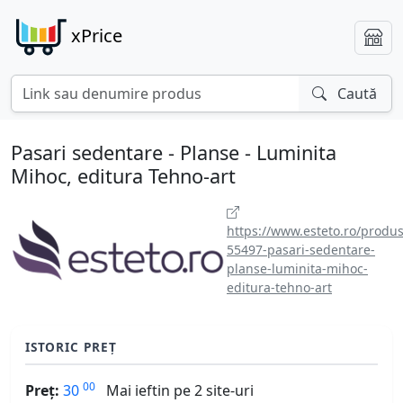
xPrice
Caută
Pasari sedentare - Planse - Luminita
Mihoc, editura Tehno-art
https://www.esteto.ro/produs
55497-pasari-sedentare-
planse-luminita-mihoc-
editura-tehno-art
ISTORIC PREȚ
00
Preț:
30
Mai ieftin pe 2 site-uri