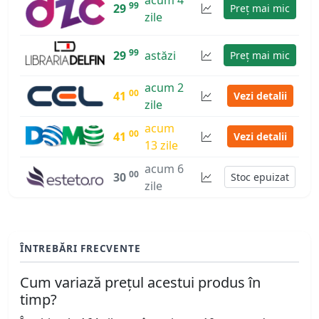
99
29
Preț mai mic
zile
99
29
astăzi
Preț mai mic
acum 2
00
41
Vezi detalii
zile
acum
00
41
Vezi detalii
13 zile
acum 6
00
30
Stoc epuizat
zile
ÎNTREBĂRI FRECVENTE
Cum variază prețul acestui produs în
timp?