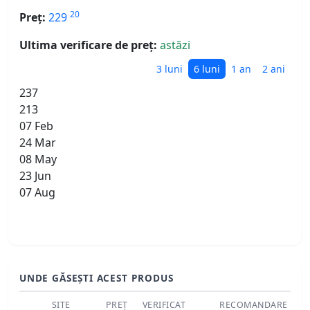
20
Preț:
229
Ultima verificare de preț:
astăzi
3 luni
6 luni
1 an
2 ani
237
213
07 Feb
24 Mar
08 May
23 Jun
07 Aug
UNDE GĂSEȘTI ACEST PRODUS
SITE
PREȚ
VERIFICAT
RECOMANDARE