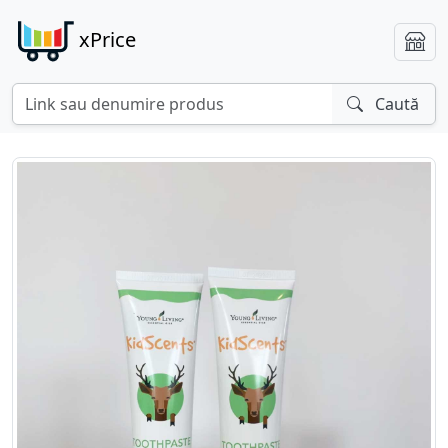
xPrice
Caută