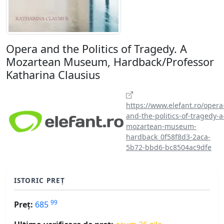
Opera and the Politics of Tragedy. A
Mozartean Museum, Hardback/Professor
Katharina Clausius
https://www.elefant.ro/opera
and-the-politics-of-tragedy-a
mozartean-museum-
hardback_0f58f8d3-2aca-
5b72-bbd6-bc8504ac9dfe
ISTORIC PREȚ
99
Preț:
685