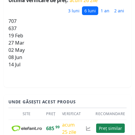
Ultima verificare de preț:
acum 26 zile
3 luni
6 luni
1 an
2 ani
707
637
19 Feb
27 Mar
02 May
08 Jun
14 Jul
UNDE GĂSEȘTI ACEST PRODUS
SITE
PREȚ
VERIFICAT
RECOMANDARE
acum
99
685
Preț similar
25 zile