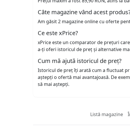
Prețul maxim a fost 89,90 RON, atins la da
Câte magazine vând acest produs
Am găsit 2 magazine online cu oferte pen
Ce este xPrice?
xPrice este un comparator de prețuri care
a-ți oferi istoricul de preț și alternative m
Cum mă ajută istoricul de preț?
Istoricul de preț îți arată cum a fluctuat 
aștepți o ofertă mai avantajoasă. De exem
să mai aștepți.
Listă magazine
Î