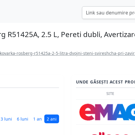
g R51425A, 2.5 L, Pereti dubli, Avertiza
ovarka-rosberg-r51425a-2-5-litra-dvojni-steni-svireshcha-pri-zavi
UNDE GĂSEȘTI ACEST PRO
SITE
3 luni
6 luni
1 an
2 ani