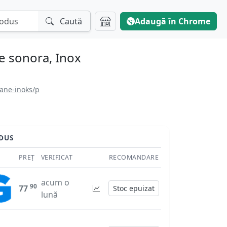
Caută
Adaugă în Chrome
re sonora, Inox
rane-inoks/p
DUS
PREȚ
VERIFICAT
RECOMANDARE
acum o
90
77
Stoc epuizat
lună