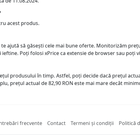
ta de 11.08.2024.
?
tru acest produs.
 te ajută să găsești cele mai bune oferte. Monitorizăm preț
ai ieftine. Poți folosi xPrice ca extensie de browser sau poți vi
prețul produsului în timp. Astfel, poți decide dacă prețul ac
plu, prețul actual de 82,90 RON este mai mare decât minimu
ntrebări frecvente
Contact
Termeni și condiții
Politică 