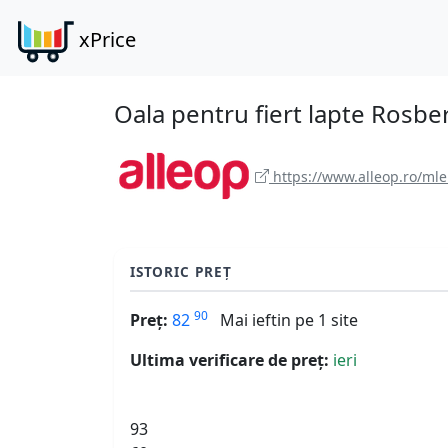
xPrice
Oala pentru fiert lapte Rosber
https://www.alleop.ro/mlek
ISTORIC PREȚ
90
Preț:
82
Mai ieftin pe 1 site
Ultima verificare de preț:
ieri
93