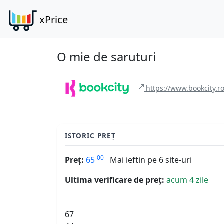
xPrice
O mie de saruturi
https://www.bookcity.r
ISTORIC PREȚ
00
Preț:
65
Mai ieftin pe 6 site-uri
Ultima verificare de preț:
acum 4 zile
67