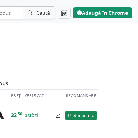
Caută
Adaugă în Chrome
DUS
PREȚ
VERIFICAT
RECOMANDARE
50
32
astăzi
Preț mai mic