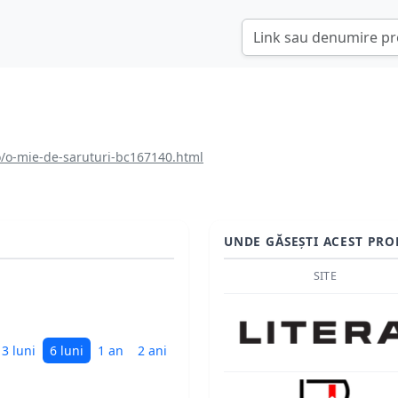
o/o-mie-de-saruturi-bc167140.html
UNDE GĂSEȘTI ACEST PRO
SITE
3 luni
6 luni
1 an
2 ani