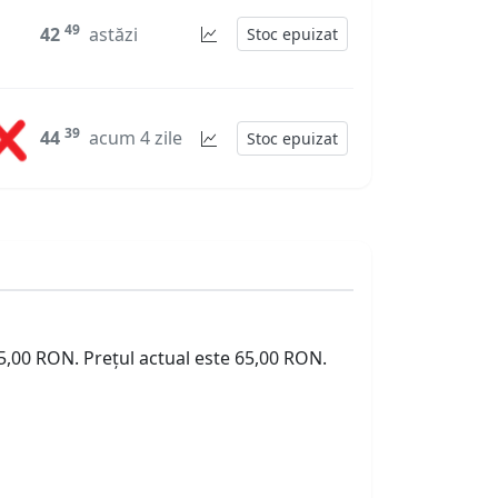
49
42
astăzi
Stoc epuizat
39
44
acum 4 zile
Stoc epuizat
65,00 RON. Prețul actual este 65,00 RON.