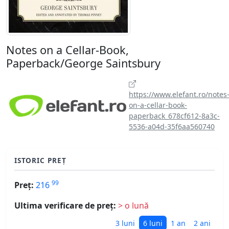
Notes on a Cellar-Book,
Paperback/George Saintsbury
https://www.elefant.ro/notes
on-a-cellar-book-
paperback_678cf612-8a3c-
5536-a04d-35f6aa560740
ISTORIC PREȚ
99
Preț:
216
Ultima verificare de preț:
> o lună
3 luni
6 luni
1 an
2 ani