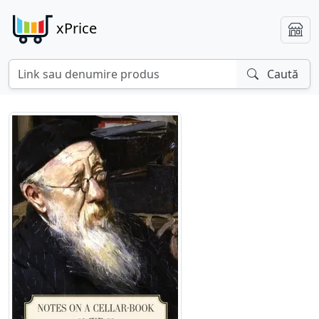
xPrice
Caută