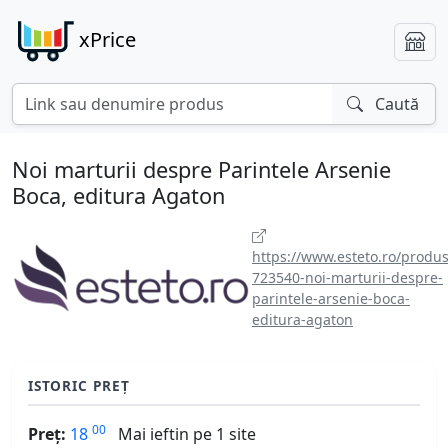
xPrice
Caută
Noi marturii despre Parintele Arsenie
Boca, editura Agaton
https://www.esteto.ro/produs
723540-noi-marturii-despre-
parintele-arsenie-boca-
editura-agaton
ISTORIC PREȚ
00
Preț:
18
Mai ieftin pe 1 site