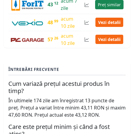
acum 7
12
43
Preț similar
zile
acum
99
48
Vezi detalii
10 zile
acum
26
57
Vezi detalii
10 zile
ÎNTREBĂRI FRECVENTE
Cum variază prețul acestui produs în
timp?
În ultimele 174 zile am înregistrat 13 puncte de
preț. Prețul a variat între minim 43,11 RON și maxim
47,60 RON. Prețul actual este 43,12 RON.
Care este prețul minim și când a fost
atins?