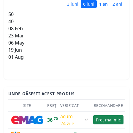
3 luni
6 luni
1 an
2 ani
50
40
08 Feb
23 Mar
06 May
19 Jun
01 Aug
UNDE GĂSEȘTI ACEST PRODUS
SITE
PREȚ
VERIFICAT
RECOMANDARE
acum
70
36
Preț mai mic
24 zile