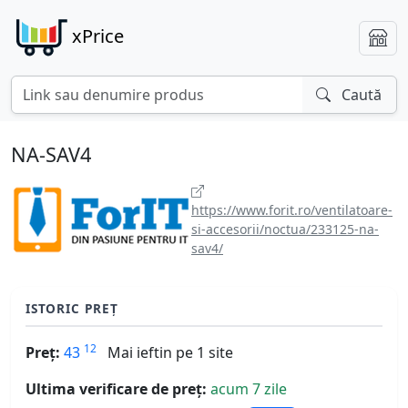
xPrice
Caută
NA-SAV4
https://www.forit.ro/ventilatoare-
si-accesorii/noctua/233125-na-
sav4/
ISTORIC PREȚ
12
Preț:
43
Mai ieftin pe 1 site
Ultima verificare de preț:
acum 7 zile