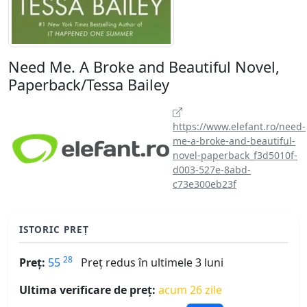
Need Me. A Broke and Beautiful Novel,
Paperback/Tessa Bailey
https://www.elefant.ro/need-
me-a-broke-and-beautiful-
novel-paperback_f3d5010f-
d003-527e-8abd-
c73e300eb23f
ISTORIC PREȚ
28
Preț:
55
Preț redus în ultimele 3 luni
Ultima verificare de preț:
acum 26 zile