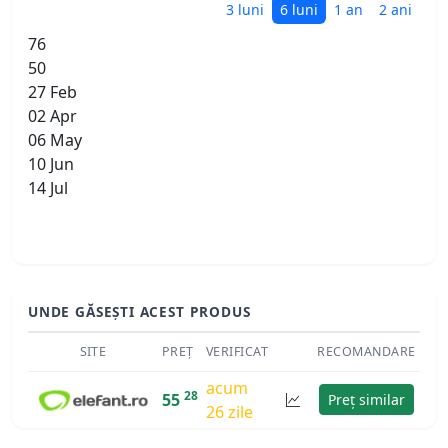
3 luni
6 luni
1 an
2 ani
76
50
27 Feb
02 Apr
06 May
10 Jun
14 Jul
UNDE GĂSEȘTI ACEST PRODUS
SITE
PREȚ
VERIFICAT
RECOMANDARE
acum
28
55
Preț similar
26 zile