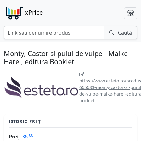
xPrice
Caută
Monty, Castor si puiul de vulpe - Maike
Harel, editura Booklet
https://www.esteto.ro/produs
665683-monty-castor-si-puiul
de-vulpe-maike-harel-editura
booklet
ISTORIC PREȚ
00
Preț:
36