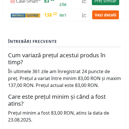
83
Preț similar
zile
22
138
ieri
Vezi detalii
ÎNTREBĂRI FRECVENTE
Cum variază prețul acestui produs în
timp?
În ultimele 361 zile am înregistrat 24 puncte de
preț. Prețul a variat între minim 83,00 RON și maxim
137,00 RON. Prețul actual este 83,00 RON.
Care este prețul minim și când a fost
atins?
Prețul minim a fost 83,00 RON, atins la data de
23.08.2025.