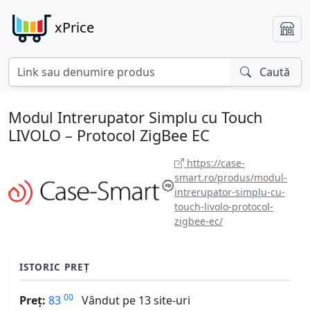
xPrice
Caută
Modul Intrerupator Simplu cu Touch
LIVOLO – Protocol ZigBee EC
https://case-
smart.ro/produs/modul-
intrerupator-simplu-cu-
touch-livolo-protocol-
zigbee-ec/
ISTORIC PREȚ
00
Preț:
83
Vândut pe 13 site-uri