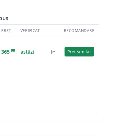
DUS
PREȚ
VERIFICAT
RECOMANDARE
99
365
astăzi
Preț similar