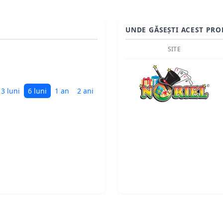
UNDE GĂSEȘTI ACEST PRO
SITE
i
3 luni
6 luni
1 an
2 ani