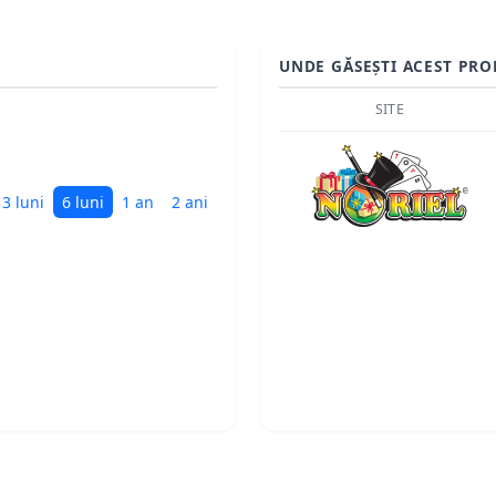
UNDE GĂSEȘTI ACEST PRO
SITE
3 luni
6 luni
1 an
2 ani