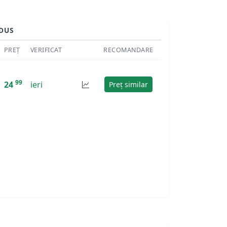
DUS
PREȚ
VERIFICAT
RECOMANDARE
99
24
ieri
Preț similar