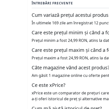
ÎNTREBĂRI FRECVENTE
Cum variază prețul acestui produs
În ultimele 169 zile am înregistrat 12 pun
Care este prețul minim și când a fo
Prețul minim a fost 24,99 RON, atins la da
Care este prețul maxim și când a f
Prețul maxim a fost 24,99 RON, atins la da
Câte magazine vând acest produs
Am găsit 1 magazine online cu oferte pen
Ce este xPrice?
xPrice este un comparator de prețuri care
a-ți oferi istoricul de preț și alternative m
Cum mă ajută istoricul de preț?