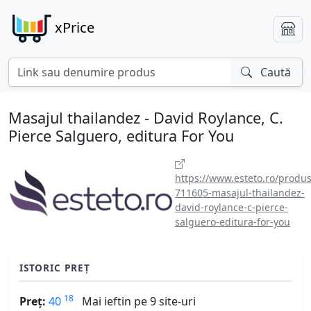
xPrice
Caută
Masajul thailandez - David Roylance, C.
Pierce Salguero, editura For You
https://www.esteto.ro/produs
711605-masajul-thailandez-
david-roylance-c-pierce-
salguero-editura-for-you
ISTORIC PREȚ
18
Preț:
40
Mai ieftin pe 9 site-uri