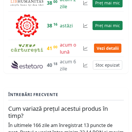
00
38
Preț mai mic
zile
16
38
astăzi
Preț mai mic
acum o
00
41
Vezi detalii
lună
acum 6
18
40
Stoc epuizat
zile
ÎNTREBĂRI FRECVENTE
Cum variază prețul acestui produs în
timp?
În ultimele 166 zile am înregistrat 13 puncte de