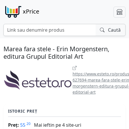
xPrice
Caută
Marea fara stele - Erin Morgenstern,
editura Grupul Editorial Art
https://www.esteto.ro/produs
627694-marea-fara-stele-erin
morgenstern-editura-grupul
editorial-art
ISTORIC PREȚ
20
Preț:
55
Mai ieftin pe 4 site-uri