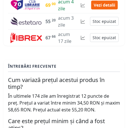
acum 4
00
69
Vezi detalii
zile
acum 3
20
55
Stoc epuizat
zile
acum
66
67
Stoc epuizat
17 zile
ÎNTREBĂRI FRECVENTE
Cum variază prețul acestui produs în
timp?
În ultimele 174 zile am înregistrat 12 puncte de
preț. Prețul a variat între minim 34,50 RON și maxim
58,65 RON. Prețul actual este 55,20 RON.
Care este prețul minim și când a fost
atins?