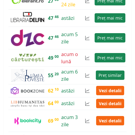
27
Preț mai mic
24 zile
46
47
astăzi
Preț mai mic
acum 5
46
47
Preț mai mic
zile
acum o
00
49
Preț mai mic
lună
acum 6
20
55
Preț similar
zile
10
62
astăzi
Vezi detalii
00
64
astăzi
Vezi detalii
acum 3
00
69
Vezi detalii
zile