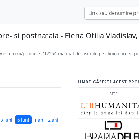
re- si postnatala - Elena Otilia Vladislav
.esteto.ro/produse-712254-manual-de-psihologie-clinica-pre-si-pos
UNDE GĂSEȘTI ACEST PRO
SITE
3 luni
6 luni
1 an
2 ani