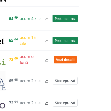
99
64
acum 4 zile
Preț mai mic
acum 15
64
65
Preț mai mic
zile
acum o
00
73
Vezi detalii
lună
65
65
acum 2 zile
Stoc epuizat
94
72
acum 2 zile
Stoc epuizat