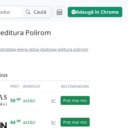
Caută
Adaugă în Chrome
, editura Polirom
tnatala-elena-otilia-vladislav-editura-polirom
DUS
PREȚ
VERIFICAT
RECOMANDARE
00
59
astăzi
Preț mai mic
99
64
astăzi
Preț mai mic