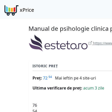
xPrice
Manual de psihologie clinica p
https://www
ISTORIC PREȚ
94
Preț:
72
Mai ieftin pe 4 site-uri
Ultima verificare de preț:
acum 3 zile
76
54