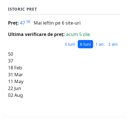
ISTORIC PREȚ
58
Preț:
47
Mai ieftin pe 6 site-uri
Ultima verificare de preț:
acum 5 zile
3 luni
6 luni
1 an
2 ani
50
37
18 Feb
31 Mar
11 May
22 Jun
02 Aug