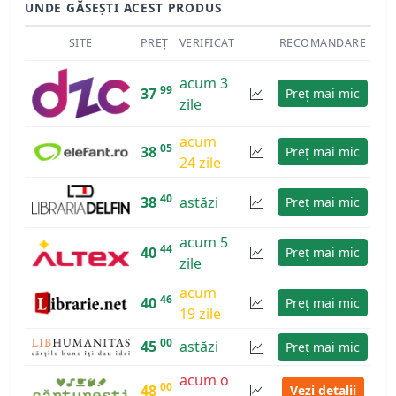
UNDE GĂSEȘTI ACEST PRODUS
SITE
PREȚ
VERIFICAT
RECOMANDARE
acum 3
99
37
Preț mai mic
zile
acum
05
38
Preț mai mic
24 zile
40
38
astăzi
Preț mai mic
acum 5
44
40
Preț mai mic
zile
acum
46
40
Preț mai mic
19 zile
00
45
astăzi
Preț mai mic
acum o
00
48
Vezi detalii