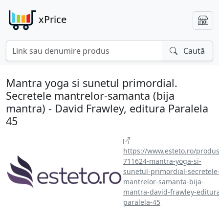
xPrice
Caută
Mantra yoga si sunetul primordial.
Secretele mantrelor-samanta (bija
mantra) - David Frawley, editura Paralela
45
https://www.esteto.ro/produs
711624-mantra-yoga-si-
sunetul-primordial-secretele
mantrelor-samanta-bija-
mantra-david-frawley-editur
paralela-45