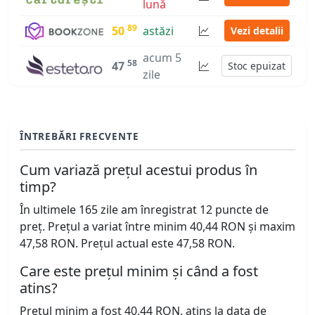
lună
89
50
astăzi
Vezi detalii
acum 5
58
47
Stoc epuizat
zile
ÎNTREBĂRI FRECVENTE
Cum variază prețul acestui produs în
timp?
În ultimele 165 zile am înregistrat 12 puncte de
preț. Prețul a variat între minim 40,44 RON și maxim
47,58 RON. Prețul actual este 47,58 RON.
Care este prețul minim și când a fost
atins?
Prețul minim a fost 40,44 RON, atins la data de