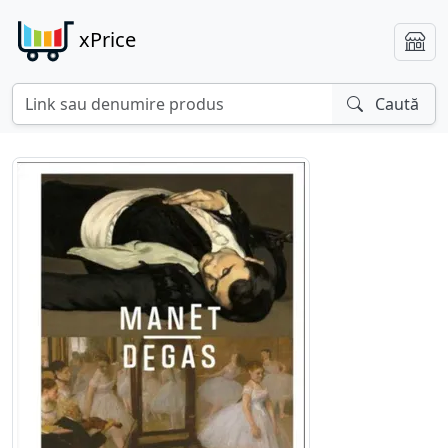
xPrice
Caută