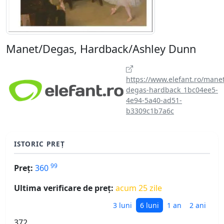
Manet/Degas, Hardback/Ashley Dunn
https://www.elefant.ro/manet
degas-hardback_1bc04ee5-
4e94-5a40-ad51-
b3309c1b7a6c
ISTORIC PREȚ
99
Preț:
360
Ultima verificare de preț:
acum 25 zile
3 luni
6 luni
1 an
2 ani
372