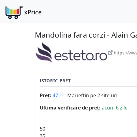
xPrice
Mandolina fara corzi - Alain G
https://www
ISTORIC PREȚ
58
Preț:
47
Mai ieftin pe 2 site-uri
Ultima verificare de preț:
acum 6 zile
50
35