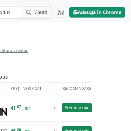
Caută
Adaugă în Chrome
ditura-creator
DUS
PREȚ
VERIFICAT
RECOMANDARE
87
41
ieri
Preț mai mic
20
Preț mai mic