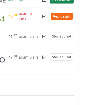
45
ieri
acum o
00
48
Vezi detalii
lună
87
41
acum 5 zile
Stoc epuizat
58
47
acum 6 zile
Stoc epuizat