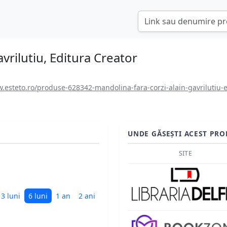
avrilutiu, Editura Creator
.esteto.ro/produse-628342-mandolina-fara-corzi-alain-gavrilutiu-e
UNDE GĂSEȘTI ACEST PRO
SITE
3 luni
6 luni
1 an
2 ani