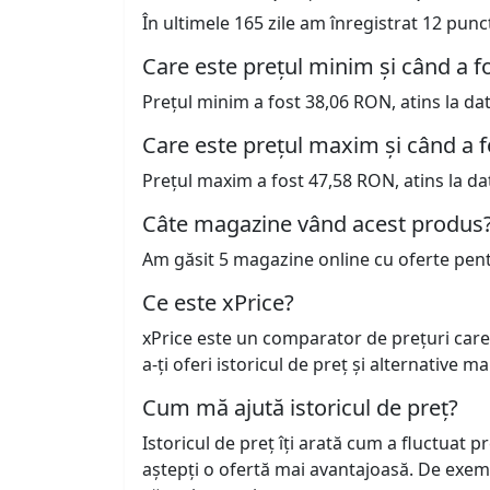
În ultimele 165 zile am înregistrat 12 pun
Care este prețul minim și când a fo
Prețul minim a fost 38,06 RON, atins la da
Care este prețul maxim și când a f
Prețul maxim a fost 47,58 RON, atins la da
Câte magazine vând acest produs
Am găsit 5 magazine online cu oferte pen
Ce este xPrice?
xPrice este un comparator de prețuri care
a-ți oferi istoricul de preț și alternative m
Cum mă ajută istoricul de preț?
Istoricul de preț îți arată cum a fluctuat 
aștepți o ofertă mai avantajoasă. De exem