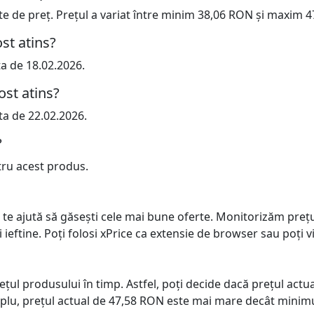
cte de preț. Prețul a variat între minim 38,06 RON și maxim 
st atins?
ta de 18.02.2026.
ost atins?
ta de 22.02.2026.
?
tru acest produs.
 te ajută să găsești cele mai bune oferte. Monitorizăm preț
ai ieftine. Poți folosi xPrice ca extensie de browser sau poți vi
prețul produsului în timp. Astfel, poți decide dacă prețul ac
plu, prețul actual de 47,58 RON este mai mare decât minimu