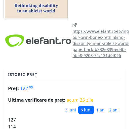
https://www.elefant.ro/loving
our-own-bones-rethinking-
disability-in-an-ableist-world
paperback_b332e839-ed4b-
5ba8-9208-74c131d0f096
ISTORIC PREȚ
99
Preț:
122
Ultima verificare de preț:
acum 25 zile
3 luni
6 luni
1 an
2 ani
127
114